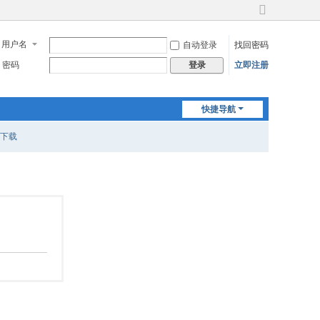
切
换
用户名
自动登录
找回密码
到
宽
密码
立即注册
登录
版
快捷导航
下载