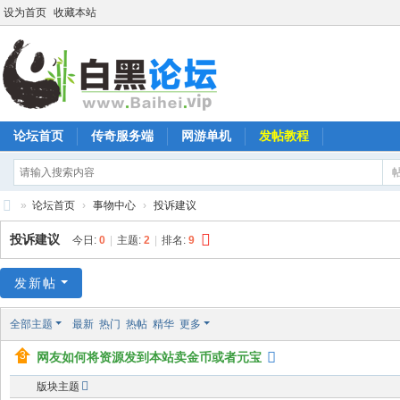
设为首页
收藏本站
论坛首页
传奇服务端
网游单机
发帖教程
»
论坛首页
›
事物中心
›
投诉建议
白
投诉建议
今日:
0
|
主题:
2
|
排名:
9
黑
论
发新帖
坛
全部主题
最新
热门
热帖
精华
更多
网友如何将资源发到本站卖金币或者元宝
版块主题