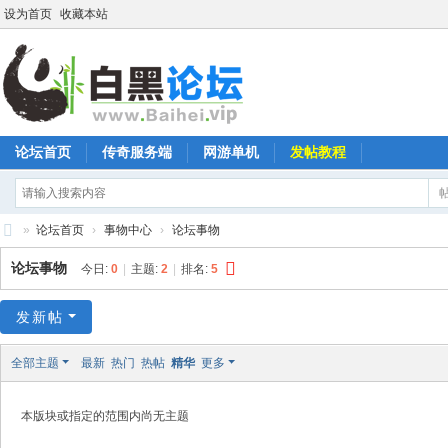
设为首页
收藏本站
论坛首页
传奇服务端
网游单机
发帖教程
»
论坛首页
›
事物中心
›
论坛事物
白
论坛事物
今日:
0
|
主题:
2
|
排名:
5
黑
论
发新帖
坛
全部主题
最新
热门
热帖
精华
更多
本版块或指定的范围内尚无主题