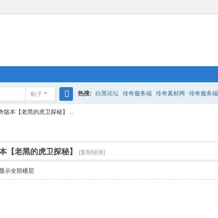
热搜:
白黑论坛
传奇服务端
传奇素材网
传奇服务端
帖子
搜
版本【老黑的虎卫探秘】 ...
索
本【老黑的虎卫探秘】
[复制链接]
显示全部楼层