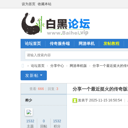
设为首页
收藏本站
论坛首页
传奇服务端
网游单机
发帖教程
»
论坛首页
›
分享中心
›
网游单机版
›
分享一个最近挺火的传奇
白
发新帖
黑
分享一个最近挺火的传奇版
查看:
666
|
回复:
3
论
坛
桦少
发表于 2025-11-15 16:50:54
|
1532
0
1532
主题
回帖
积分