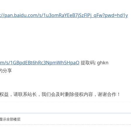
s://pan.baidu.com/s/1u3omRaYEeB7jSzFlPj_qFw?pwd=hd1y
u.com/s/1GBpdEBt6hRc3NpmWh5HpaQ
提取码: ghkn
的分享
权益，请联系站长，我们会及时删除侵权内容，谢谢合作！
显示全部楼层