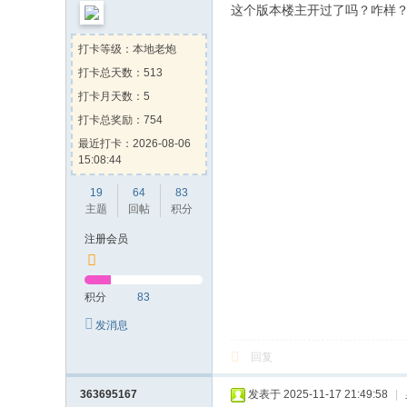
这个版本楼主开过了吗？咋样
打卡等级：本地老炮
打卡总天数：513
打卡月天数：5
打卡总奖励：754
最近打卡：2026-08-06
15:08:44
19
64
83
主题
回帖
积分
注册会员
积分
83
发消息
回复
363695167
发表于 2025-11-17 21:49:58
|